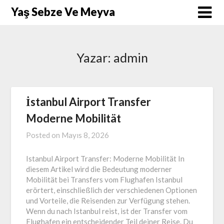
Skip
Yaş Sebze Ve Meyva
to
content
Yazar:
admin
İstanbul Airport Transfer
Moderne Mobilität
Posted on
Mayıs 8, 2026
Istanbul Airport Transfer: Moderne Mobilität In
diesem Artikel wird die Bedeutung moderner
Mobilität bei Transfers vom Flughafen Istanbul
erörtert, einschließlich der verschiedenen Optionen
und Vorteile, die Reisenden zur Verfügung stehen.
Wenn du nach Istanbul reist, ist der Transfer vom
Flughafen ein entscheidender Teil deiner Reise. Du