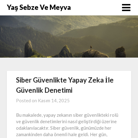
Skip
Yaş Sebze Ve Meyva
to
content
Siber Güvenlikte Yapay Zeka İle
Güvenlik Denetimi
Posted on
Kasım 14, 2025
Bu makalede, yapay zekanın siber güvenlikteki rolü
ve güvenlik denetimlerini nasıl geliştirdiği üzerine
odaklanılacaktır. Siber güvenlik, günümüzde her
zamankinden daha önemli hale geldi. Her gün,