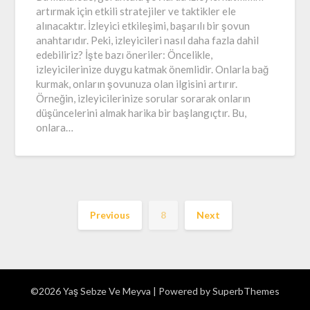
artırmak için etkili stratejiler ve taktikler ele
alınacaktır. İzleyici etkileşimi, başarılı bir şovun
anahtarıdır. Peki, izleyicileri nasıl daha fazla dahil
edebiliriz? İşte bazı öneriler: Öncelikle,
izleyicilerinize duygu katmak önemlidir. Onlarla bağ
kurmak, onların şovunuza olan ilgisini artırır.
Örneğin, izleyicilerinize sorular sorarak onların
düşüncelerini almak harika bir başlangıçtır. Bu,
onlara…
Previous
8
Next
©2026 Yaş Sebze Ve Meyva
| Powered by
SuperbThemes