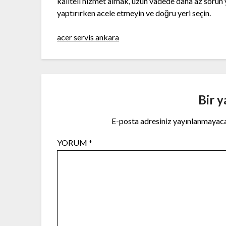
kaliteli hizmet almak, uzun vadede daha az sorun
yaptırırken acele etmeyin ve doğru yeri seçin.
acer servis ankara
Bir y
E-posta adresiniz yayınlanmayac
YORUM
*