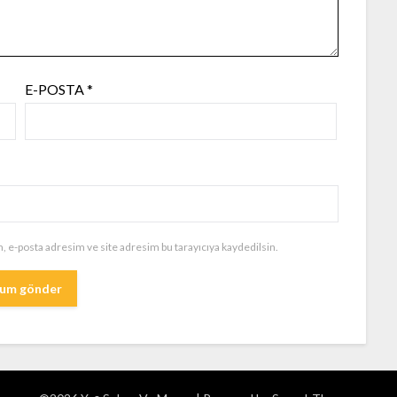
E-POSTA
*
, e-posta adresim ve site adresim bu tarayıcıya kaydedilsin.