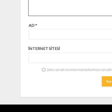
AD
*
İNTERNET SITESI
Daha sonraki yorumlarımda kullanılması için adım