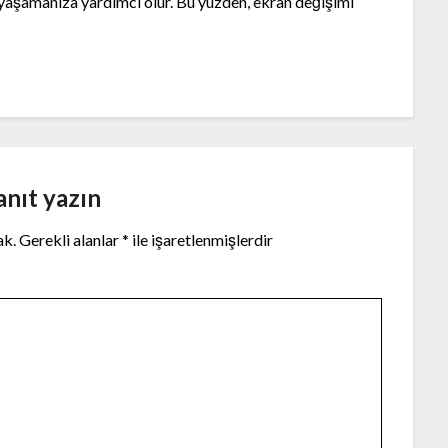
 yaşamanıza yardımcı olur. Bu yüzden, ekran değişimi
anıt yazın
ak.
Gerekli alanlar
*
ile işaretlenmişlerdir