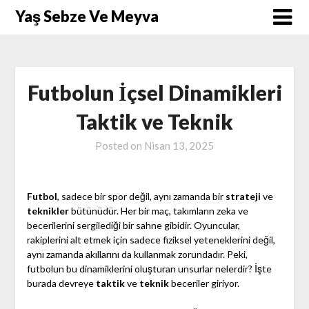
Skip
Yaş Sebze Ve Meyva
to
content
Futbolun İçsel Dinamikleri
Taktik ve Teknik
Posted on
Nisan 13, 2025
Futbol
, sadece bir spor değil, aynı zamanda bir
strateji
ve
teknikler
bütünüdür. Her bir maç, takımların zeka ve
becerilerini sergilediği bir sahne gibidir. Oyuncular,
rakiplerini alt etmek için sadece fiziksel yeteneklerini değil,
aynı zamanda akıllarını da kullanmak zorundadır. Peki,
futbolun bu dinamiklerini oluşturan unsurlar nelerdir? İşte
burada devreye
taktik
ve
teknik
beceriler giriyor.