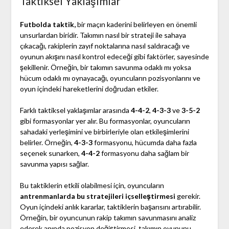
Taktiksel Yaklaşımlar
Futbolda taktik,
bir maçın kaderini belirleyen en önemli
unsurlardan biridir. Takımın nasıl bir strateji ile sahaya
çıkacağı, rakiplerin zayıf noktalarına nasıl saldıracağı ve
oyunun akışını nasıl kontrol edeceği gibi faktörler, sayesinde
şekillenir. Örneğin, bir takımın savunma odaklı mı yoksa
hücum odaklı mı oynayacağı, oyuncuların pozisyonlarını ve
oyun içindeki hareketlerini doğrudan etkiler.
Farklı taktiksel yaklaşımlar arasında
4-4-2
,
4-3-3
ve
3-5-2
gibi formasyonlar yer alır. Bu formasyonlar, oyuncuların
sahadaki yerleşimini ve birbirleriyle olan etkileşimlerini
belirler. Örneğin,
4-3-3
formasyonu, hücumda daha fazla
seçenek sunarken,
4-4-2
formasyonu daha sağlam bir
savunma yapısı sağlar.
Bu taktiklerin etkili olabilmesi için, oyuncuların
antrenmanlarda bu stratejileri içselleştirmesi
gerekir.
Oyun içindeki anlık kararlar, taktiklerin başarısını artırabilir.
Örneğin, bir oyuncunun rakip takımın savunmasını analiz
ederek anında pozisyon değiştirmesi, takımın oyununu