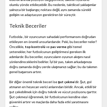
olumlu yönde etkileyebilir. Bu nedenle, taktiksel yaklaşımlar
yalnızca bir başlangıç noktası değil, aynı zamanda sürekli
gelişim ve adaptasyon gerektiren bir süreçtir.
Teknik Beceriler
Futbolda , bir oyuncunun sahadaki performansını doğrudan
etkileyen en önemli unsurlardandır. Peki, bu beceriler neler?
Öncelikle,
top kontrolü
ve
pas verme
gibi temel
yetenekler, her futbolcunun geliştirmesi gereken ilk
adımlardır. Bu beceriler, oyuncuların oyunun akışını nasıl
yönlendireceklerini belirler. İyi bir pas, takım arkadaşınıza
doğru zamanda doğru yerde ulaşmanızı sağlar; bu da takımın
genel başarısını artırır.
Bir diğer önemli teknik beceri ise
şut çekme
‘dir. Şut, gol
atmanın en heyecan verici anlarından biridir. Ancak, etkili bir
şut çekebilmek için doğru teknik ve vücut pozisyonu şarttır.
Şut çekmeyi öğrenmek, bir futbolcunun kendine olan
güvenini artırır ve maçlarda daha fazla etki yaratmasını
sağlar.