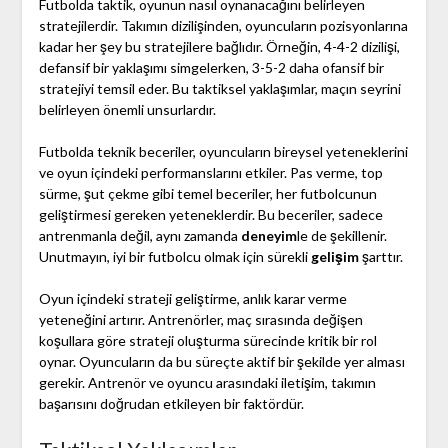
Futbolda taktik, oyunun nasıl oynanacağını belirleyen
stratejilerdir. Takımın dizilişinden, oyuncuların pozisyonlarına
kadar her şey bu stratejilere bağlıdır. Örneğin, 4-4-2 dizilişi,
defansif bir yaklaşımı simgelerken, 3-5-2 daha ofansif bir
stratejiyi temsil eder. Bu taktiksel yaklaşımlar, maçın seyrini
belirleyen önemli unsurlardır.
Futbolda teknik beceriler, oyuncuların bireysel yeteneklerini
ve oyun içindeki performanslarını etkiler. Pas verme, top
sürme, şut çekme gibi temel beceriler, her futbolcunun
geliştirmesi gereken yeteneklerdir. Bu beceriler, sadece
antrenmanla değil, aynı zamanda
deneyim
le de şekillenir.
Unutmayın, iyi bir futbolcu olmak için sürekli
gelişim
şarttır.
Oyun içindeki strateji geliştirme, anlık karar verme
yeteneğini artırır. Antrenörler, maç sırasında değişen
koşullara göre strateji oluşturma sürecinde kritik bir rol
oynar. Oyuncuların da bu süreçte aktif bir şekilde yer alması
gerekir. Antrenör ve oyuncu arasındaki iletişim, takımın
başarısını doğrudan etkileyen bir faktördür.