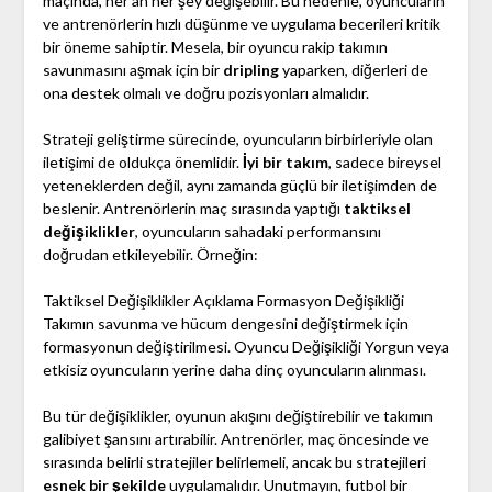
maçında, her an her şey değişebilir. Bu nedenle, oyuncuların
ve antrenörlerin hızlı düşünme ve uygulama becerileri kritik
bir öneme sahiptir. Mesela, bir oyuncu rakip takımın
savunmasını aşmak için bir
dripling
yaparken, diğerleri de
ona destek olmalı ve doğru pozisyonları almalıdır.
Strateji geliştirme sürecinde, oyuncuların birbirleriyle olan
iletişimi de oldukça önemlidir.
İyi bir takım
, sadece bireysel
yeteneklerden değil, aynı zamanda güçlü bir iletişimden de
beslenir. Antrenörlerin maç sırasında yaptığı
taktiksel
değişiklikler
, oyuncuların sahadaki performansını
doğrudan etkileyebilir. Örneğin:
Taktiksel Değişiklikler Açıklama Formasyon Değişikliği
Takımın savunma ve hücum dengesini değiştirmek için
formasyonun değiştirilmesi. Oyuncu Değişikliği Yorgun veya
etkisiz oyuncuların yerine daha dinç oyuncuların alınması.
Bu tür değişiklikler, oyunun akışını değiştirebilir ve takımın
galibiyet şansını artırabilir. Antrenörler, maç öncesinde ve
sırasında belirli stratejiler belirlemeli, ancak bu stratejileri
esnek bir şekilde
uygulamalıdır. Unutmayın, futbol bir