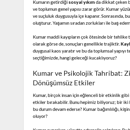
Kumarın getirdiği
sosyal yıkım
da dikkat çeken bi
ve toplumun genel yapısı zarar görür. Kumar yüzün
ve suçluluk duygusuyla içe kapanır. Sonrasında, bu
oluşturur. Yaşamın sıradan zorlukları ile baş edeme
Kumar maddi kayıpların çok ötesinde bir tehlike 
olarak görse de, sonuçları genellikle trajiktir.
Kayb
duygusal kaos yaratır ve bu da toplumsal yapıyı 
seçtiğimizde, hangi geleceği kucaklıyoruz?
Kumar ve Psikolojik Tahribat: Z
Dönüşümsüz Etkiler
Kumar, birçok insan için eğlenceli bir etkinlik gi
etkiler bırakabilir. Bunu hepimiz biliyoruz; bir i
bu durum devam ederse? Kumar bağımlılığı, kişinin 
oluyor?
Kumar oynarken, vücutta adrenalin salgılanır. Bu h