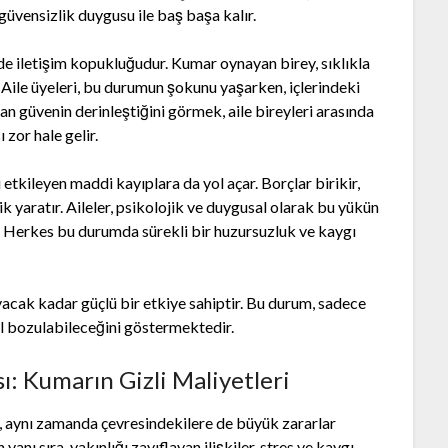
e güvensizlik duygusu ile baş başa kalır.
 de iletişim kopukluğudur. Kumar oynayan birey, sıklıkla
. Aile üyeleri, bu durumun şokunu yaşarken, içlerindeki
an güvenin derinleştiğini görmek, aile bireyleri arasında
 zor hale gelir.
 etkileyen maddi kayıplara da yol açar. Borçlar birikir,
k yaratır. Aileler, psikolojik ve duygusal olarak bu yükün
rar. Herkes bu durumda sürekli bir huzursuzluk ve kaygı
yacak kadar güçlü bir etkiye sahiptir. Bu durum, sadece
ıl bozulabileceğini göstermektedir.
 Kumarın Gizli Maliyetleri
l, aynı zamanda çevresindekilere de büyük zararlar
yanı sıra, yakınlığı zayıflayan ilişkiler, stres ve kaygı