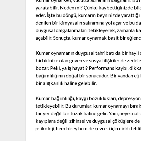
yaratabilir. Neden mi? Çünkü kaybettiğinizde bi
eder. İşte bu döngü, kumarın beyninizde yarattığı
denilen bir kimyasalın salınımına yol açar ve bu 
duygusal dalgalanmaları tetikleyerek, zamanla ka
açabilir. Sonuçta, kumar oynamak basit bir eğlenc
Kumar oynamanın duygusal tahribatı da bir hayli c
birbirinize olan güven ve sosyal ilişkiler de zedele
bozar. Peki, ya iş hayatı? Performans kaybı, dikka
bağımlılığının doğal bir sonucudur. Bir yandan eğl
bir alışkanlık haline gelebilir.
Kumar bağımlılığı, kaygı bozuklukları, depresyon 
tetikleyebilir. Bu durumlar, kumar oynamayı bırak
bir yer değil, bir tuzak haline gelir. Yani, neye 
kayıplara değil, zihinsel ve duygusal çöküşlere 
psikoloji, hem birey hem de çevresi için ciddi tehli