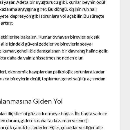
i yaşar. Adeta bir uyuşturucu gibi, kumar beynin ödül
azanma arayışına girer. Bu döngü, kişinin ruh hali
ete, depresyon gibi sorunlara yol açabilir. Bu süreçte
artırır.
 etkilerine bakalım. Kumar oynayan bireyler, sık sık
, aile içindeki güveni zedeler ve bireylerin sosyal
de kumar, genellikle damgalanan bir davranış haline gelir.
kta daha da yalnız hissetmesine neden olur.
eri, ekonomik kayıplardan psikolojik sorunlara kadar
ızca bireylerin değil, toplumun genel sağlığı açısından
çalanmasına Giden Yol
lan ilişkilerini göz ardı etmeye başlar. İlk başta sadece
len durum, giderek daha fazla zaman ve enerji
 çok çabuk hissederler. Eşler, çocuklar ve diğer aile