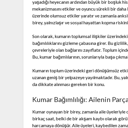
yaşadığı heyecanın ardından büyük bir boşluk hiss
mekanizmasını etkiler ve oyuncu sürekli bir daha k
üzerinde olumsuz etkiler yaratır ve zamanla anksiy
birey, yalnızlaşır ve sosyal hayattan kopma riskini 
Son olarak, kumarın toplumsal ilişkiler üzerindeki
bağımlılıklarını gizleme çabasına girer. Bu gizlilik
çevreleriyle olan bağlarını zayıflatır. Toplum için
Bu, kumar bağımlılarının, sorunlarıyla başa çıkma
Kumarın toplum üzerindeki geri dönüşümsüz etkil
uzanan geniş bir yelpazeye yayılmaktadır. Bu, yaln
da dikkate alınması gereken bir konu.
Kumar Bağımlılığı: Ailenin Par
Kumar oynayan bir birey, zamanla aile üyeleriyle o
birkaç saat, belki de bir akşam kaybı olarak görü
harcamaya dönüşür. Aile üyeleri, kaybedilen zamanı