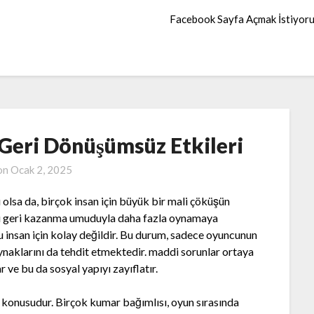
Facebook Sayfa Açmak İstiyor
Geri Dönüşümsüz Etkileri
on
Ocak 2, 2025
ı olsa da, birçok insan için büyük bir mali çöküşün
rayı geri kazanma umuduyla daha fazla oynamaya
insan için kolay değildir. Bu durum, sadece oyuncunun
aynaklarını da tehdit etmektedir. maddi sorunlar ortaya
ar ve bu da sosyal yapıyı zayıflatır.
 konusudur. Birçok kumar bağımlısı, oyun sırasında