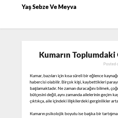
Skip
Yaş Sebze Ve Meyva
to
content
Kumarın Toplumdaki 
Posted 
Kumar, bazıları için kısa süreli bir eğlence kaynağ
habercisi olabilir. Birçok kişi, kaybettikleri pa
başlamaktadır. Ne zaman duracağını bilmek, çoğu 
bütçesini değil, aynı zamanda ailelerinin geçim k
çıktıkça, aile içindeki ilişkilerdeki gerginlikler art
Kumarın psikolojik boyutu ise başka bir tartışma