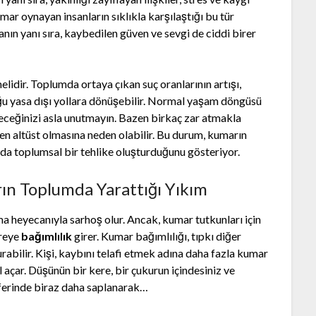
mar oynayan insanların sıklıkla karşılaştığı bu tür
nın yanı sıra, kaybedilen güven ve sevgi de ciddi birer
lidir. Toplumda ortaya çıkan suç oranlarının artışı,
uğu yasa dışı yollara dönüşebilir. Normal yaşam döngüsü
eceğinizi asla unutmayın. Bazen birkaç zar atmakla
en altüst olmasına neden olabilir. Bu durum, kumarın
nda toplumsal bir tehlike oluşturduğunu gösteriyor.
ın Toplumda Yarattığı Yıkım
a heyecanıyla sarhoş olur. Ancak, kumar tutkunları için
vreye
bağımlılık
girer. Kumar bağımlılığı, tıpkı diğer
rabilir. Kişi, kaybını telafi etmek adına daha fazla kumar
açar. Düşünün bir kere, bir çukurun içindesiniz ve
eferinde biraz daha saplanarak…