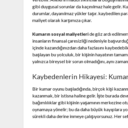
gibi duygusal sorunlar da kaçınılmaz hale gelir. Ku
durumlar, dayanılmaz yükler taşır. kaybedilen para
maliyet olarak karşımıza çıkar.
Kumarın sosyal maliyetleri
de göz ardı edilmeme
insanların finansal çaresizliği nedeniyle başvurd
içinde kazandığınızdan daha fazlasını kaybedebil
başlayan bu yolculuk, bir kişinin hayatının tamam
yalnızca bireysel bir sorun olmadığını, aynı zama
Kaybedenlerin Hikayesi: Kumar
Bir kumar oyunu başladığında, birçok kişi kazanm
kazanmak, bir istisna haline gelir. İşte burada de
bağımlılıklar gibi kişinin yaşamının merkezine otu
oynamaya yönelir; bu da daha büyük kayıplara yol 
sürekli daha derine inmeye çalışıyorsunuz. Her s