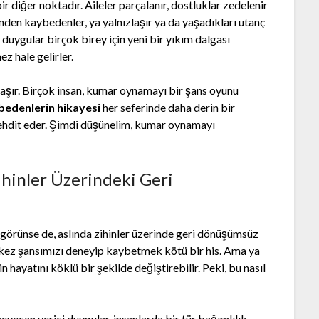
r diğer noktadır. Aileler parçalanır, dostluklar zedelenir
den kaybedenler, ya yalnızlaşır ya da yaşadıkları utanç
 duygular birçok birey için yeni bir yıkım dalgası
z hale gelirler.
taşır. Birçok insan, kumar oynamayı bir şans oyunu
edenlerin hikayesi
her seferinde daha derin bir
tehdit eder. Şimdi düşünelim, kumar oynamayı
ihinler Üzerindeki Geri
bi görünse de, aslında zihinler üzerinde geri dönüşümsüz
ki kez şansımızı deneyip kaybetmek kötü bir his. Ama ya
hayatını köklü bir şekilde değiştirebilir. Peki, bu nasıl
eyecan verici duygular, insanlarda bir tür bağımlılık