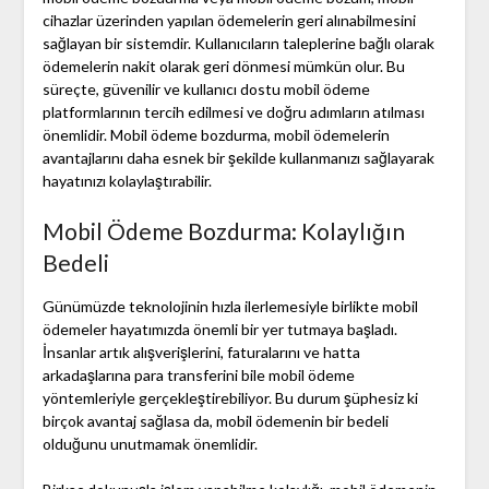
cihazlar üzerinden yapılan ödemelerin geri alınabilmesini
sağlayan bir sistemdir. Kullanıcıların taleplerine bağlı olarak
ödemelerin nakit olarak geri dönmesi mümkün olur. Bu
süreçte, güvenilir ve kullanıcı dostu mobil ödeme
platformlarının tercih edilmesi ve doğru adımların atılması
önemlidir. Mobil ödeme bozdurma, mobil ödemelerin
avantajlarını daha esnek bir şekilde kullanmanızı sağlayarak
hayatınızı kolaylaştırabilir.
Mobil Ödeme Bozdurma: Kolaylığın
Bedeli
Günümüzde teknolojinin hızla ilerlemesiyle birlikte mobil
ödemeler hayatımızda önemli bir yer tutmaya başladı.
İnsanlar artık alışverişlerini, faturalarını ve hatta
arkadaşlarına para transferini bile mobil ödeme
yöntemleriyle gerçekleştirebiliyor. Bu durum şüphesiz ki
birçok avantaj sağlasa da, mobil ödemenin bir bedeli
olduğunu unutmamak önemlidir.