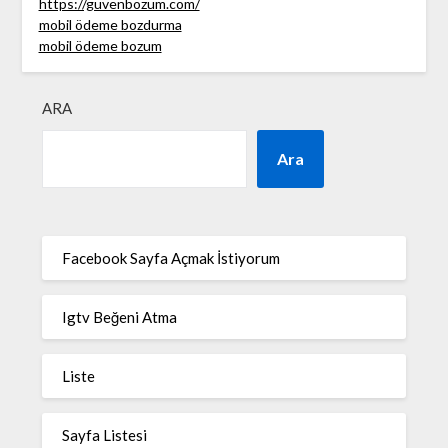
https://guvenbozum.com/
mobil ödeme bozdurma
mobil ödeme bozum
ARA
Ara
Facebook Sayfa Açmak İstiyorum
Igtv Beğeni Atma
Liste
Sayfa Listesi