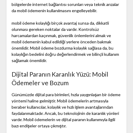
bölgelerde internet bağlantısı sorunları veya teknik arızalar
da mobil ödemenin kullanılmasını engelleyebilir.
mobil ödeme kolaylığı birçok avantaj sunsa da, dikkatli
olunması gereken noktalar da vardır. Kontrolsüz
harcamalardan kaçınmak, güvenlik önlemlerini almak ve
mobil ödemenin kabul edildiği yerlere önceden bakmak
önemlidir. Mobil ödeme bozdurma kolaylık sağlasa da, bu
kolaylığın bedelini doğru değerlendirmek ve bilinçli kullanım
sağlamak önemlidir.
Dijital Paranın Karanlık Yüzü: Mobil
Ödemeler ve Bozum
Günümüzde dijital para birimleri, hızla yaygınlaşan bir ödeme
yöntemi haline gelmiştir. Mobil ödemelerin artmasıyla
beraber kullanıcılar, kolaylık ve hızlı işlem avantajlarından
faydalanmaktadır. Ancak, bu teknolojinin de karanlık yönleri
vardır. Mobil ödemelerin ve dijital paranın kullanımıyla ilgili
bazı endişeler ortaya çıkmıştır.