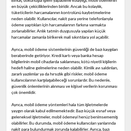
Birkaç dokunuşla işlem yapabilme kolaylığı, mobil ödemenin
en büyük çekiciliklerinden biridir. Ancak bu kolaylık,
tüketicilerin harcamalarının kontrolünü kaybetmelerine
neden olabilir. Kullanıcılar, nakit para yerine telefonlarıyla
ödeme yaptıkları için harcamalarının farkına varmakta
zorlanabilirler. Anlık tatmin duygusuyla yapılan küçük
harcamalar zamanla birikerek mali sıkıntılara yol açabilir.
Ayrıca, mobil ödeme sistemlerinin güvenliği de bazı kaygıları
beraberinde getiriyor. Kredi kartı veya banka hesap
bilgilerinin mobil cihazlarda saklanması, kötü niyetli kişilerin
hedefi haline gelmelerine neden olabilir. Kimlik avı saldırıları,
zararlı yazılımlar ya da hırsızlık gibi riskler, mobil ödeme
kullanıcılarının karşılaşabileceği sorunlardır. Bu nedenle,
güvenlik önlemlerinin alınması ve kişisel verilerin korunması
çok önemlidir.
Ayrıca, mobil ödeme yöntemleri hala tüm işletmelerde
yaygın olarak kabul edilmemektedir. Bazı küçük esnaf veya
geleneksel işletmeler, mobil ödemeyi henüz benimsememiş
olabilirler. Bu durumda, mobil ödeme kullanıcıları yanlarında
nakit para bulundurmak zorunda kalabilirler. Ayrıca, bazı