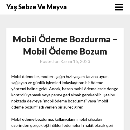
Skip
Yaş Sebze Ve Meyva
to
content
Mobil Ödeme Bozdurma –
Mobil Ödeme Bozum
Posted on
Kasım 15, 2023
Mobil ödemeler, modern çağın hızlı yaşam tarzına uyum
sağlayan ve günlük işlemleri kolaylaştıran bir ödeme
yöntemi haline geldi. Ancak, bazen mobil ödemelerde denge
kontrolü yapmak veya parayı geri almak gerekebilir. İşte bu
noktada devreye "mobil ödeme bozdurma" veya "mobil
ödeme bozum" adı verilen bir süreç girer.
Mobil ödeme bozdurma, kullanıcıların mobil cihazları
üzerinden gerçekleştirdikleri ödemelerin nakit olarak geri