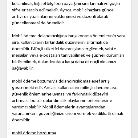
kullanılmalı, kişisel bilgilerin paylaşımı sınırlanmalı ve güçlü
şifreler tercih edilmelidir. Ayrıca, mobil cihazlara güncel
antivirüs yazılımlarının yüklenmesi ve düzenli olarak
güncellenmesi de önemlidir.
Mobil ödeme dolandırıcılığına karşı koruma önlemlerinin yanı
sıra, kullanıcıların farkındalık düzeylerini artırmak da
önemlidir. Bilinçli tüketici davranışları sergilemek, sahte
mesajları veya e-postaları tanıyabilmek ve şüpheli durumları
bildirebilmek, dolandırıcılara karşı daha dirençli olmamızı
sağlayabilir.
mobil ödeme bozumuyla dolandırıcılık maalesef artış
göstermektedir. Ancak, kullanıcıların bilinçli davranması,
güvenlik önlemlerine uyması ve farkındalık düzeyini
artırması, bu tür dolandırıcılık olaylarının önlenmesine
yardımcı olabilir. Mobil ödemelerin avantajlarından
yararlanırken, güvenliğimize önem vermek ve dikkatli olmak
önemlidir.
mobil ödeme bozdurma