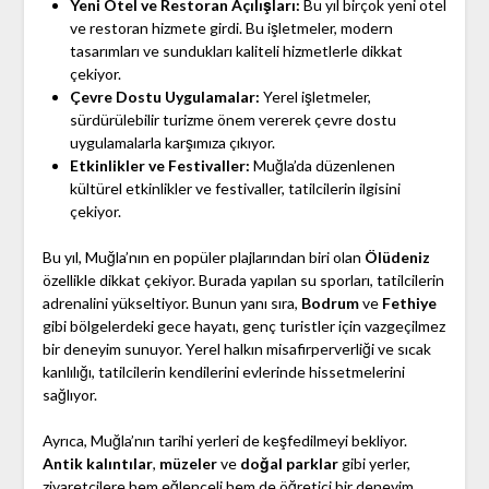
Yeni Otel ve Restoran Açılışları:
Bu yıl birçok yeni otel
ve restoran hizmete girdi. Bu işletmeler, modern
tasarımları ve sundukları kaliteli hizmetlerle dikkat
çekiyor.
Çevre Dostu Uygulamalar:
Yerel işletmeler,
sürdürülebilir turizme önem vererek çevre dostu
uygulamalarla karşımıza çıkıyor.
Etkinlikler ve Festivaller:
Muğla’da düzenlenen
kültürel etkinlikler ve festivaller, tatilcilerin ilgisini
çekiyor.
Bu yıl, Muğla’nın en popüler plajlarından biri olan
Ölüdeniz
özellikle dikkat çekiyor. Burada yapılan su sporları, tatilcilerin
adrenalini yükseltiyor. Bunun yanı sıra,
Bodrum
ve
Fethiye
gibi bölgelerdeki gece hayatı, genç turistler için vazgeçilmez
bir deneyim sunuyor. Yerel halkın misafirperverliği ve sıcak
kanlılığı, tatilcilerin kendilerini evlerinde hissetmelerini
sağlıyor.
Ayrıca, Muğla’nın tarihi yerleri de keşfedilmeyi bekliyor.
Antik kalıntılar
,
müzeler
ve
doğal parklar
gibi yerler,
ziyaretçilere hem eğlenceli hem de öğretici bir deneyim