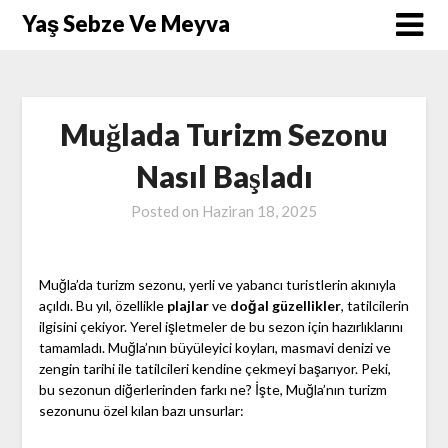
Skip
Yaş Sebze Ve Meyva
to
content
Muğlada Turizm Sezonu
Nasıl Başladı
Posted on
Haziran 18, 2025
Muğla’da turizm sezonu, yerli ve yabancı turistlerin akınıyla
açıldı. Bu yıl, özellikle
plajlar
ve
doğal güzellikler
, tatilcilerin
ilgisini çekiyor. Yerel işletmeler de bu sezon için hazırlıklarını
tamamladı. Muğla’nın büyüleyici koyları, masmavi denizi ve
zengin tarihi ile tatilcileri kendine çekmeyi başarıyor. Peki,
bu sezonun diğerlerinden farkı ne? İşte, Muğla’nın turizm
sezonunu özel kılan bazı unsurlar: