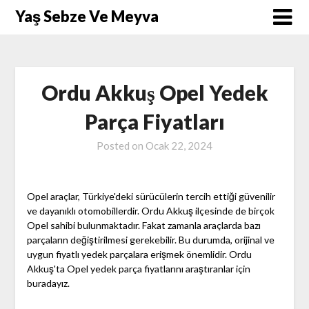
Skip
Yaş Sebze Ve Meyva
to
content
Ordu Akkuş Opel Yedek
Parça Fiyatları
Posted on
Ocak 22, 2024
Opel araçlar, Türkiye'deki sürücülerin tercih ettiği güvenilir
ve dayanıklı otomobillerdir. Ordu Akkuş ilçesinde de birçok
Opel sahibi bulunmaktadır. Fakat zamanla araçlarda bazı
parçaların değiştirilmesi gerekebilir. Bu durumda, orijinal ve
uygun fiyatlı yedek parçalara erişmek önemlidir. Ordu
Akkuş'ta Opel yedek parça fiyatlarını araştıranlar için
buradayız.