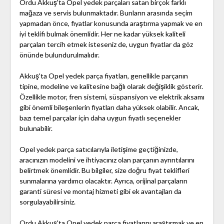
Ordu Akkuş'ta Opel yedek parçaları satan birçok farklı
mağaza ve servis bulunmaktadır. Bunların arasında seçim
yapmadan önce, fiyatlar konusunda araştırma yapmak ve en
iyi teklifi bulmak önemlidir. Her ne kadar yüksek kaliteli
parçaları tercih etmek isteseniz de, uygun fiyatlar da göz
önünde bulundurulmalıdır.
Akkuş'ta Opel yedek parça fiyatları, genellikle parçanın
tipine, modeline ve kalitesine bağlı olarak değişiklik gösterir.
Özellikle motor, fren sistemi, süspansiyon ve elektrik aksamı
gibi önemli bileşenlerin fiyatları daha yüksek olabilir. Ancak,
bazı temel parçalar için daha uygun fiyatlı seçenekler
bulunabilir.
Opel yedek parça satıcılarıyla iletişime geçtiğinizde,
aracınızın modelini ve ihtiyacınız olan parçanın ayrıntılarını
belirtmek önemlidir. Bu bilgiler, size doğru fiyat teklifleri
sunmalarına yardımcı olacaktır. Ayrıca, orijinal parçaların
garanti süresi ve montaj hizmeti gibi ek avantajları da
sorgulayabilirsiniz.
Ordu Akkuş'ta Opel yedek parça fiyatlarını araştırmak ve en