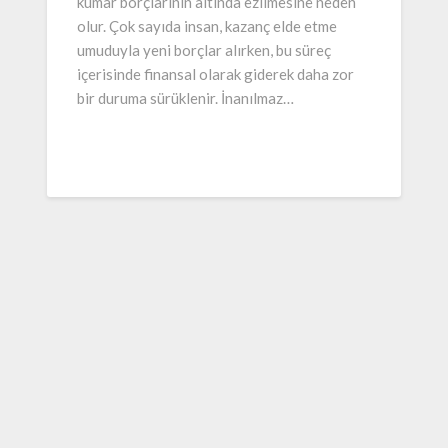
kumar borçlarının altında ezilmesine neden
olur. Çok sayıda insan, kazanç elde etme
umuduyla yeni borçlar alırken, bu süreç
içerisinde finansal olarak giderek daha zor
bir duruma sürüklenir. İnanılmaz…