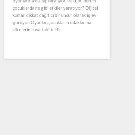
oyunlarına da kapı aralıyor. Peki, bu durum
çocuklarda ne gibi etkiler yaratıyor? Dijital
kumar, dikkat dağıtıcı bir unsur olarak işlev
görüyor. Oyunlar, çocukların odaklanma
sürelerini kısaltabilir. Bir…