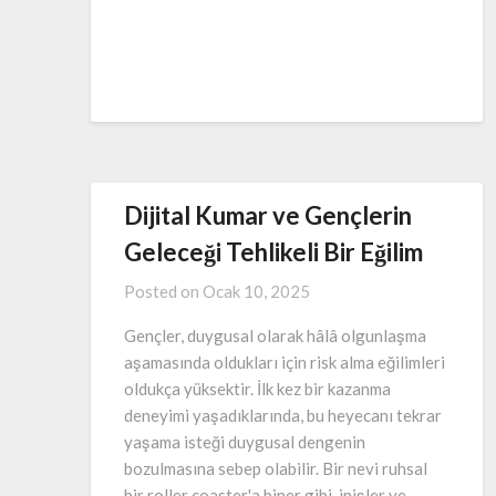
Dijital Kumar ve Gençlerin
Geleceği Tehlikeli Bir Eğilim
Posted on
Ocak 10, 2025
Gençler, duygusal olarak hâlâ olgunlaşma
aşamasında oldukları için risk alma eğilimleri
oldukça yüksektir. İlk kez bir kazanma
deneyimi yaşadıklarında, bu heyecanı tekrar
yaşama isteği duygusal dengenin
bozulmasına sebep olabilir. Bir nevi ruhsal
bir roller coaster'a biner gibi, inişler ve