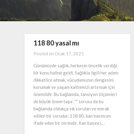
118 80 yasal mı
Posted on
Ocak 17, 2025
Günümüzde sağlık, herkesin öncelik verdiği
bir konu haline geldi. Sağlıkla ilgili her adımı
dikkatlice atmak, vücudumuzun dengesini
korumak ve yaşam kalitemizi artırmak için
önemlidir. Bu bağlamda, tansiyon ölçümleri
de büyük önem taşır. “” sorusu da bu
bağlamda oldukça sık sorulan ve merak
edilen bir sorudur. 118 80, kan basıncını
ifade eden bir terimdir. Kan basıncı,…