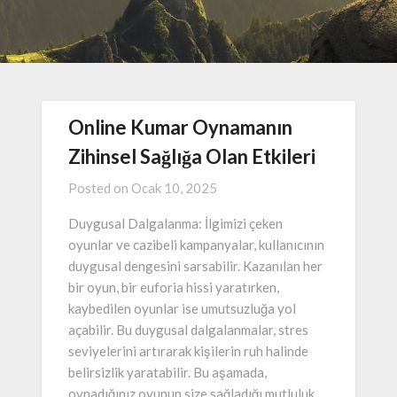
Online Kumar Oynamanın
Zihinsel Sağlığa Olan Etkileri
Posted on
Ocak 10, 2025
Duygusal Dalgalanma: İlgimizi çeken
oyunlar ve cazibeli kampanyalar, kullanıcının
duygusal dengesini sarsabilir. Kazanılan her
bir oyun, bir euforia hissi yaratırken,
kaybedilen oyunlar ise umutsuzluğa yol
açabilir. Bu duygusal dalgalanmalar, stres
seviyelerini artırarak kişilerin ruh halinde
belirsizlik yaratabilir. Bu aşamada,
oynadığınız oyunun size sağladığı mutluluk