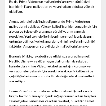
Bu da, Prime Video’nun maliyetlerini artırıyor çünkü özel
içeriklerin lisans maliyetleri ve yayın hakları oldukça yüksek
olabiliyor.
Ayrıca, teknolojideki hızlı gelişmeler de Prime Video’nun
maliyetlerini etkiliyor. Yüksek kaliteli içerikler sunabilmek için
altyapı ve teknolojik altyapıya sürekli yatırım yapmak
gerekiyor. Yeni teknolojilerin benimsenmesi, içerik akışının
optimize edilmesi ve kullanıcı deneyiminin geliştirilmesi gibi
faktörler, Amazon’un sürekli olarak maliyetlerini artırıyor.
Bununla birlikte, rekabetin de etkisi göz ardı edilmemeli.
Netflix, Disney+ ve diğer yayın platformlarıyla rekabet
halinde olan Prime Video, rekabet avantajını korumak ve
yeni aboneler çekmek için sürekli olarak içerik kalitesini ve
çeşitliliğini artırmak zorunda. Bu da doğal olarak maliyetleri
yükseltiyor.
Prime Video’nun abonelik ücretlerindeki artışın arkasında
birçok faktör bulunuyor. İçerik sağlayıcılarının artan talepleri,
teknolojideki ilerlemeler ve artan rekabet, bu artışın temel
nedenlerinden bazıları. Ancak, Amazon’un kullanıcılara