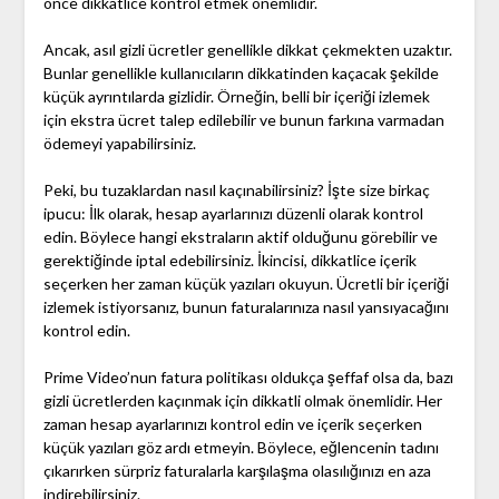
önce dikkatlice kontrol etmek önemlidir.
Ancak, asıl gizli ücretler genellikle dikkat çekmekten uzaktır.
Bunlar genellikle kullanıcıların dikkatinden kaçacak şekilde
küçük ayrıntılarda gizlidir. Örneğin, belli bir içeriği izlemek
için ekstra ücret talep edilebilir ve bunun farkına varmadan
ödemeyi yapabilirsiniz.
Peki, bu tuzaklardan nasıl kaçınabilirsiniz? İşte size birkaç
ipucu: İlk olarak, hesap ayarlarınızı düzenli olarak kontrol
edin. Böylece hangi ekstraların aktif olduğunu görebilir ve
gerektiğinde iptal edebilirsiniz. İkincisi, dikkatlice içerik
seçerken her zaman küçük yazıları okuyun. Ücretli bir içeriği
izlemek istiyorsanız, bunun faturalarınıza nasıl yansıyacağını
kontrol edin.
Prime Video’nun fatura politikası oldukça şeffaf olsa da, bazı
gizli ücretlerden kaçınmak için dikkatli olmak önemlidir. Her
zaman hesap ayarlarınızı kontrol edin ve içerik seçerken
küçük yazıları göz ardı etmeyin. Böylece, eğlencenin tadını
çıkarırken sürpriz faturalarla karşılaşma olasılığınızı en aza
indirebilirsiniz.