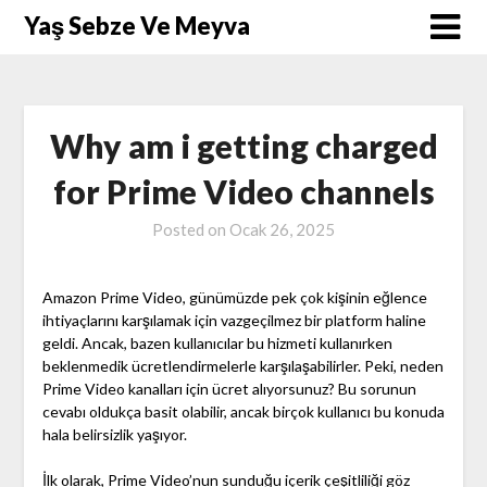
Skip
Yaş Sebze Ve Meyva
to
content
Why am i getting charged
for Prime Video channels
Posted on
Ocak 26, 2025
Amazon Prime Video, günümüzde pek çok kişinin eğlence
ihtiyaçlarını karşılamak için vazgeçilmez bir platform haline
geldi. Ancak, bazen kullanıcılar bu hizmeti kullanırken
beklenmedik ücretlendirmelerle karşılaşabilirler. Peki, neden
Prime Video kanalları için ücret alıyorsunuz? Bu sorunun
cevabı oldukça basit olabilir, ancak birçok kullanıcı bu konuda
hala belirsizlik yaşıyor.
İlk olarak, Prime Video’nun sunduğu içerik çeşitliliği göz