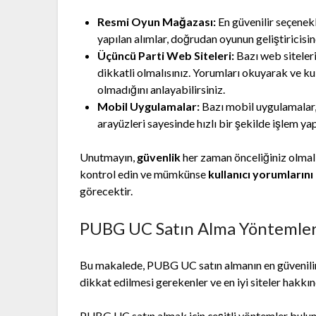
Resmi Oyun Mağazası:
En güvenilir seçenek
yapılan alımlar, doğrudan oyunun geliştiricisin
Üçüncü Parti Web Siteleri:
Bazı web siteleri
dikkatli olmalısınız. Yorumları okuyarak ve ku
olmadığını anlayabilirsiniz.
Mobil Uygulamalar:
Bazı mobil uygulamalar, 
arayüzleri sayesinde hızlı bir şekilde işlem ya
Unutmayın,
güvenlik
her zaman önceliğiniz olmalı
kontrol edin ve mümkünse
kullanıcı yorumlarını
görecektir.
PUBG UC Satın Alma Yöntemler
Bu makalede, PUBG UC satın almanın en güvenilir 
dikkat edilmesi gerekenler ve en iyi siteler hakkın
PUBG UC satın almak için çeşitli yöntemler bulu