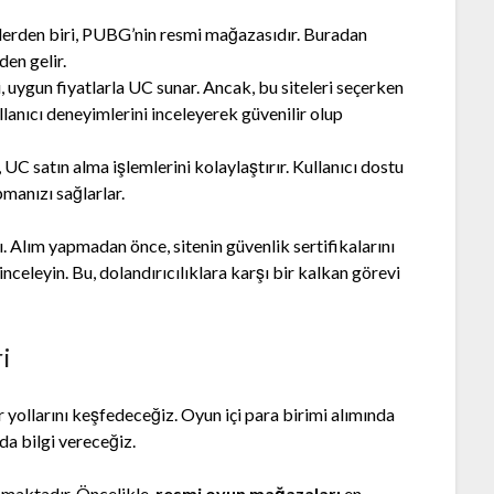
lerden biri, PUBG’nin resmi mağazasıdır. Buradan
den gelir.
, uygun fiyatlarla UC sunar. Ancak, bu siteleri seçerken
llanıcı deneyimlerini inceleyerek güvenilir olup
UC satın alma işlemlerini kolaylaştırır. Kullanıcı dostu
pmanızı sağlarlar.
. Alım yapmadan önce, sitenin güvenlik sertifikalarını
inceleyin. Bu, dolandırıcılıklara karşı bir kalkan görevi
i
yollarını keşfedeceğiz. Oyun içi para birimi alımında
da bilgi vereceğiz.
nmaktadır. Öncelikle,
resmi oyun mağazaları
en