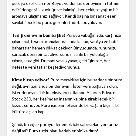
puroyu özel kılan ne? Boyut ve duman deneyiminin tatmin
edici dengesi. Uzunluğu ve kalınlığı, her çekişte yoğun bir
aromaya ulaşmanızı sağlıyor. Kendi başına bir sanat eseri
sayılabilecek bu puro, görenleri adeta büyülüyor.
Tadiş deneyimi bambaşka!
Puroyu yaktığınızda, karşınıza
çıkan muhteşem aromalar arasında kakao, vanilya ve hafif
baharatlar hemen dikkat çekiyor. Bir yudumda, ruhunuzu
saracak derin bir tat alıyorsunuz; sanki bir yolculuğa
çıkmışsınız gibi. Dumanı yavaş yavaş çektiğinizde, her
nefeste yeni tatlar keşfediyorsunuz.
Kime hitap ediyor?
Puro meraklıları için bu sadece bir puro
değil, aynı zamanda bir deneyim! İster yeni başlayan olun,
ister deneyimli bir koleksiyoncu, Ramón Allones Private
Stock 230, her kesimden insanın kalbine girebilecek bir
lezzet sunuyor. Puro içmenin ötesinde bir yaşam biçimi, bir
kültüre açılan kapı.
Şimdi, bu eşsiz puroyu denemek için sabırsızlanıyorsunuz,
değil mi? Puro tutkunları, kadehlerinizi kaldırın!