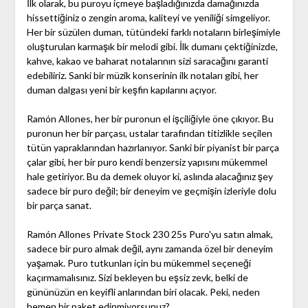
İlk olarak, bu puroyu içmeye başladığınızda damağınızda
hissettiğiniz o zengin aroma, kaliteyi ve yeniliği simgeliyor.
Her bir süzülen duman, tütündeki farklı notaların birleşimiyle
oluşturulan karmaşık bir melodi gibi. İlk dumanı çektiğinizde,
kahve, kakao ve baharat notalarının sizi saracağını garanti
edebiliriz. Sanki bir müzik konserinin ilk notaları gibi, her
duman dalgası yeni bir keşfin kapılarını açıyor.
Ramón Allones, her bir puronun el işçiliğiyle öne çıkıyor. Bu
puronun her bir parçası, ustalar tarafından titizlikle seçilen
tütün yapraklarından hazırlanıyor. Sanki bir piyanist bir parça
çalar gibi, her bir puro kendi benzersiz yapısını mükemmel
hale getiriyor. Bu da demek oluyor ki, aslında alacağınız şey
sadece bir puro değil; bir deneyim ve geçmişin izleriyle dolu
bir parça sanat.
Ramón Allones Private Stock 230 25s Puro'yu satın almak,
sadece bir puro almak değil, aynı zamanda özel bir deneyim
yaşamak. Puro tutkunları için bu mükemmel seçeneği
kaçırmamalısınız. Sizi bekleyen bu eşsiz zevk, belki de
gününüzün en keyifli anlarından biri olacak. Peki, neden
hemen bir paket edinmiyorsunuz?