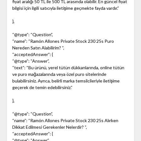
fiyat aralığı 50 TL ile 500 TL arasında olabilir. En güncel fiyat
bilgisi için ilgili satıcıyla iletişime geçmekte fayda vardır.”
},
“@type”: “Question”,
“name”: “Ramón Allones Private Stock 230 25s Puro
Nereden Satın Alabilirim? “,
“acceptedAnswer”: {
“@type”: “Answer”,
“text”: “Bu ürünü, yerel tütün dükkanlarında, online tütün
ve puro mağazalarında veya özel puro sitelerinde
bulabilirsiniz. Ayrıca, belirli marka temsilcileriyle iletişime
geçerek de temin edebilirsiniz.”
},
“@type”: “Question”,
“name”: “Ramón Allones Private Stock 230 25s Alırken
Dikkat Edilmesi Gerekenler Nelerdir? “,
“acceptedAnswer”: {
“@type”: “Answer”,