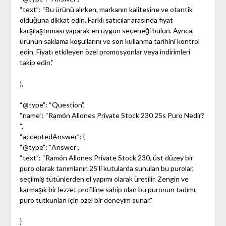
“text”: “Bu ürünü alırken, markanın kalitesine ve otantik
olduğuna dikkat edin. Farklı satıcılar arasında fiyat
karşılaştırması yaparak en uygun seçeneği bulun. Ayrıca,
ürünün saklama koşullarını ve son kullanma tarihini kontrol
edin. Fiyatı etkileyen özel promosyonlar veya indirimleri
takip edin.”
},
“@type”: “Question”,
“name”: “Ramón Allones Private Stock 230 25s Puro Nedir?
“,
“acceptedAnswer”: {
“@type”: “Answer”,
“text”: “Ramón Allones Private Stock 230, üst düzey bir
puro olarak tanımlanır. 25’li kutularda sunulan bu purolar,
seçilmiş tütünlerden el yapımı olarak üretilir. Zengin ve
karmaşık bir lezzet profiline sahip olan bu puronun tadımı,
puro tutkunları için özel bir deneyim sunar.”
}