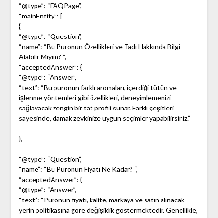
“@type”: “FAQPage”,
“mainEntity”: [
{
“@type”: “Question”,
“name”: “Bu Puronun Özellikleri ve Tadı Hakkında Bilgi
Alabilir Miyim? “,
“acceptedAnswer”: {
“@type”: “Answer”,
“text”: “Bu puronun farklı aromaları, içerdiği tütün ve
işlenme yöntemleri gibi özellikleri, deneyimlemenizi
sağlayacak zengin bir tat profili sunar. Farklı çeşitleri
sayesinde, damak zevkinize uygun seçimler yapabilirsiniz.”
},
“@type”: “Question”,
“name”: “Bu Puronun Fiyatı Ne Kadar? “,
“acceptedAnswer”: {
“@type”: “Answer”,
“text”: “Puronun fiyatı, kalite, markaya ve satın alınacak
yerin politikasına göre değişiklik göstermektedir. Genellikle,