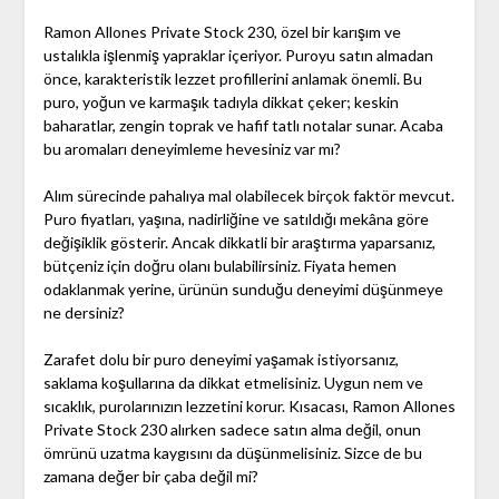
Ramon Allones Private Stock 230, özel bir karışım ve
ustalıkla işlenmiş yapraklar içeriyor. Puroyu satın almadan
önce, karakteristik lezzet profillerini anlamak önemli. Bu
puro, yoğun ve karmaşık tadıyla dikkat çeker; keskin
baharatlar, zengin toprak ve hafif tatlı notalar sunar. Acaba
bu aromaları deneyimleme hevesiniz var mı?
Alım sürecinde pahalıya mal olabilecek birçok faktör mevcut.
Puro fiyatları, yaşına, nadirliğine ve satıldığı mekâna göre
değişiklik gösterir. Ancak dikkatli bir araştırma yaparsanız,
bütçeniz için doğru olanı bulabilirsiniz. Fiyata hemen
odaklanmak yerine, ürünün sunduğu deneyimi düşünmeye
ne dersiniz?
Zarafet dolu bir puro deneyimi yaşamak istiyorsanız,
saklama koşullarına da dikkat etmelisiniz. Uygun nem ve
sıcaklık, purolarınızın lezzetini korur. Kısacası, Ramon Allones
Private Stock 230 alırken sadece satın alma değil, onun
ömrünü uzatma kaygısını da düşünmelisiniz. Sizce de bu
zamana değer bir çaba değil mi?