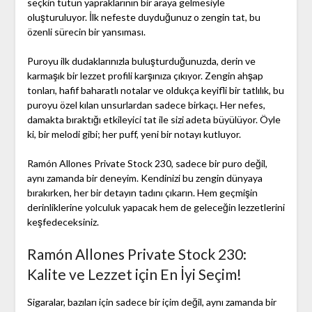
seçkin tütün yapraklarının bir araya gelmesiyle
oluşturuluyor. İlk nefeste duyduğunuz o zengin tat, bu
özenli sürecin bir yansıması.
Puroyu ilk dudaklarınızla buluşturduğunuzda, derin ve
karmaşık bir lezzet profili karşınıza çıkıyor. Zengin ahşap
tonları, hafif baharatlı notalar ve oldukça keyifli bir tatlılık, bu
puroyu özel kılan unsurlardan sadece birkaçı. Her nefes,
damakta bıraktığı etkileyici tat ile sizi adeta büyülüyor. Öyle
ki, bir melodi gibi; her puff, yeni bir notayı kutluyor.
Ramón Allones Private Stock 230, sadece bir puro değil,
aynı zamanda bir deneyim. Kendinizi bu zengin dünyaya
bırakırken, her bir detayın tadını çıkarın. Hem geçmişin
derinliklerine yolculuk yapacak hem de geleceğin lezzetlerini
keşfedeceksiniz.
Ramón Allones Private Stock 230:
Kalite ve Lezzet için En İyi Seçim!
Sigaralar, bazıları için sadece bir içim değil, aynı zamanda bir