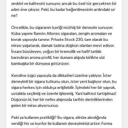
zevkini ve kalitesini sunuyor, ancak bu özel tür gerçekten bir
adım öne çıkıyor. Peki, bu kadar beğenilmesinin ardındaki sır
ne?
Öncelikle, bu sigaranın içeriği müthiş bir deneyim sunuyor.
Küba yapımı Ramón Allones sigaraları, zengin aromaları ve
kıvrak yapısıyla tanınır. Private Stock 230, tam olarak bu
mirası yaşatarak, damak tadına düşkün olanları mest ediyor.
İnsanı büyüleyen, yoğun bir kremsilik ve hafif tatlılık
barındıran aroma profili, her dumanı alışıyla birlikte sizi
bambaşka bir dünyaya götürüyor.
Kendine özgü yapısıyla da dikkatleri üzerine çekiyor. İster
deneyimli bir sigara tutkunu olun, ister yeni başlıyor olun, bu
sigara herkes için oldukça erişilebilir. İçimdeki her bir yaprak,
ustalıkla seçilmiş ve özenle işlenmiş. Yani kalitesi tartışılmaz!
Düşünün ki, her bir nefes alışınızda tarihin derinliklerinden
gelen bir miras alıyorsunuz.
Peki ya kullanım pratikliği? Bu sigara, elinize alındığında
verdiği his ve konfor ile kullanım deneyiminizi artırır. Forma