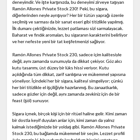
deneyimdir. Ve işte karşınızda, bu deneyimi zirveye taşıyan
Ramón Allones Private Stock 230! Peki, bu sigara,
diğerlerinden neyle ayrışıyor? Her bir tütün yaprağı özenle
seçilmiş ve sarması da bir sanat eseri gibi titizlikle yapılmış.
İlk dumanı çektiğinizde, lezzet patlaması sizi sarmalayacak.
Baharat ve fındık aromaları, bu sigaranın karakterini belirliyor
ve her nefeste yeni bir tat keşfetmenizi sağlıyor.
Ramón Allones Private Stock 230, sadece içim kalitesiyle
değil, aynı zamanda sunumuyla da dikkat çekiyor. Göz alıcı
kutu tasarımı, üst düzey bir lüks hissi veriyor. Kutu
açıldığında tüm dikkat, zarif sarılışına ve mükemmel yapısına
yöneliyor. İçindeki her bir sigara, kaliteyi simgeliyor; çünkü
her biri titizlikle el işçiliğiyle hazırlanmış. Bu zanaatkarlık,
sadece gözler için değil, aynı zamanda zevkiniz için de bir
feast (şöl) sunuyor.
Sigara içmek, birçok kişi için bir ritüel haline gelir. Kimi zaman
bir dostla keyif duyulan anlar için, kimi zaman da yalnız
kalmak istediğimizde bir yoldaş gibi. Ramón Allones Private
Stock 230, bu bağlamda mükemmel bir seçim. Lezzet profili
öyle zengin ki, bir yudumda kayboldum hissini yaşatıyor.