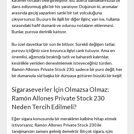
karamel notaları belirginleşiyor. Bu, adeta damaklarınızda bir
dans ediyormuş gibi bir his yaratıyor. Düşünün ki, aromalar
arasında geçiş yaparken sanki bir tat yolculuğuna
çıkıyorsunuz. Bu puro ile ilgili bir diğer ilginç yan ise, tullama
sırasındaki hafif dumanlı ve odunsu notaların eklenmesi.
Bunlar, puroya derinlik katıyor.
Bu özel davetkar bir son ile bitiyor. Sürekli değişen tatlar,
puroyu içtiğiniz süre boyunca ilgiyi canlı tutuyor. Ama en
önemlisi, ağzınızda bıraktığı tatlı ve baharatlı kalıntılar,
kesinlikle yeniden deneyimlemek isteyeceğiniz türden.
Ramón Allones Private Stock 230, sadece bir puro değil; her
bir dumanıyla sizi başka bir dünyaya götüren büyülü bir keşif.
Sigaraseverler İçin Olmazsa Olmaz:
Ramón Allones Private Stock 230
Neden Tercih Edilmeli?
Eğer sigara konusunda bir meraklının kalbine hitap etmek
istiyorsanız, Ramón Allones Private Stock 230 ile
tanışmanızın zamanı gelmiş demektir. Birçok sigara, içim