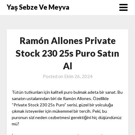
Skip
Yaş Sebze Ve Meyva
to
content
Ramón Allones Private
Stock 230 25s Puro Satın
Al
Posted on
Ekim 26, 2024
Tütün tutkunları için kaliteli puro bulmak adeta bir sanat. Bu
sanatın ustalarından biri de Ramón Allones. Özellikle
“Private Stock 230 25s Puro” serisi, güzel bir yolculuğa
çıkmak isteyenler için mükemmel bir tercih. Peki, bu
puronun sizi neden cezbetmesi gerektiğini hiç düşündünüz
mü?