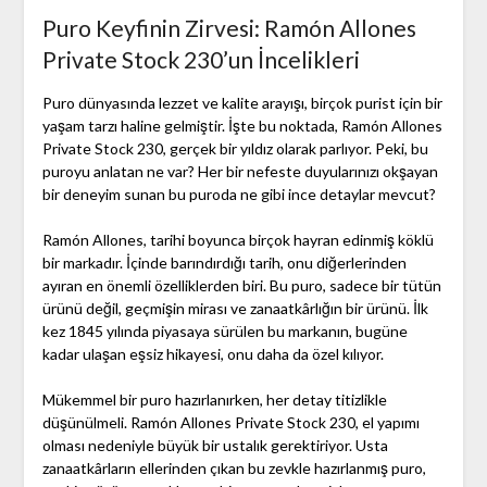
Puro Keyfinin Zirvesi: Ramón Allones
Private Stock 230’un İncelikleri
Puro dünyasında lezzet ve kalite arayışı, birçok purist için bir
yaşam tarzı haline gelmiştir. İşte bu noktada, Ramón Allones
Private Stock 230, gerçek bir yıldız olarak parlıyor. Peki, bu
puroyu anlatan ne var? Her bir nefeste duyularınızı okşayan
bir deneyim sunan bu puroda ne gibi ince detaylar mevcut?
Ramón Allones, tarihi boyunca birçok hayran edinmiş köklü
bir markadır. İçinde barındırdığı tarih, onu diğerlerinden
ayıran en önemli özelliklerden biri. Bu puro, sadece bir tütün
ürünü değil, geçmişin mirası ve zanaatkârlığın bir ürünü. İlk
kez 1845 yılında piyasaya sürülen bu markanın, bugüne
kadar ulaşan eşsiz hikayesi, onu daha da özel kılıyor.
Mükemmel bir puro hazırlanırken, her detay titizlikle
düşünülmeli. Ramón Allones Private Stock 230, el yapımı
olması nedeniyle büyük bir ustalık gerektiriyor. Usta
zanaatkârların ellerinden çıkan bu zevkle hazırlanmış puro,