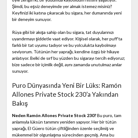
Şimdi, bu eşsiz deneyimde yer almak istemez misiniz?
Keyfinizi iki katına çıkaracak bu sigara, her dumanında yeni
bir deneyim sunuyor.
Rüya gibi bir akışa sahip olan bu sigara, tat duyularınızı
uyandırmayı şiddetle vaat ediyor. Kişisel olarak, her puff’ta
farklı bir tat uyumu tadıyor ve bu yolculukta kaybolmayı
seviyorum. Tütünün her yaprağı, kendine özgü bir hikaye
anlatıyor. Belki de sırf bu yüzden bu sigarayı tercih ediyoruz;
bize sadece bir içimlik değil, aynı zamanda unutulmaz anılar
sunuyor.
Puro Dünyasında Yeni Bir Lüks: Ramón
Allones Private Stock 230’a Yakından
Bakış
Neden Ramón Allones Private Stock 230?
Bu puro, tam
anlamıyla lüksün tanımını yeniden yapıyor. Her bir tütün
yaprağı, El Güero tütün çiftliğinden özenle seçilmiş ve
mükemmel bir olgunlaşma sürecinden geçmiş. Ama bu