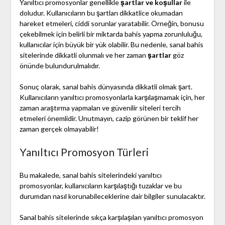
Yanıltıcı promosyonlar genellikle
şartlar ve koşullar
ile
doludur. Kullanıcıların bu şartları dikkatlice okumadan
hareket etmeleri, ciddi sorunlar yaratabilir. Örneğin, bonusu
çekebilmek için belirli bir miktarda bahis yapma zorunluluğu,
kullanıcılar için büyük bir yük olabilir. Bu nedenle, sanal bahis
sitelerinde dikkatli olunmalı ve her zaman
şartlar
göz
önünde bulundurulmalıdır.
Sonuç olarak, sanal bahis dünyasında dikkatli olmak şart.
Kullanıcıların yanıltıcı promosyonlarla karşılaşmamak için, her
zaman araştırma yapmaları ve güvenilir siteleri tercih
etmeleri önemlidir. Unutmayın, cazip görünen bir teklif her
zaman gerçek olmayabilir!
Yanıltıcı Promosyon Türleri
Bu makalede, sanal bahis sitelerindeki yanıltıcı
promosyonlar, kullanıcıların karşılaştığı tuzaklar ve bu
durumdan nasıl korunabileceklerine dair bilgiler sunulacaktır.
Sanal bahis sitelerinde sıkça karşılaşılan yanıltıcı promosyon