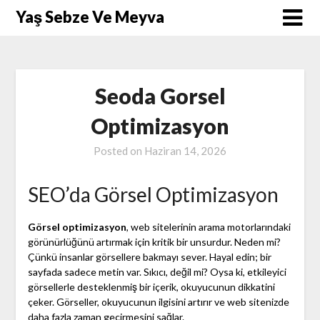
Skip
Yaş Sebze Ve Meyva
to
content
Seoda Gorsel
Optimizasyon
Posted on
Haziran 14, 2026
SEO’da Görsel Optimizasyon
Görsel optimizasyon
, web sitelerinin arama motorlarındaki
görünürlüğünü artırmak için kritik bir unsurdur. Neden mi?
Çünkü insanlar görsellere bakmayı sever. Hayal edin; bir
sayfada sadece metin var. Sıkıcı, değil mi? Oysa ki, etkileyici
görsellerle desteklenmiş bir içerik, okuyucunun dikkatini
çeker. Görseller, okuyucunun ilgisini artırır ve web sitenizde
daha fazla zaman geçirmesini sağlar.