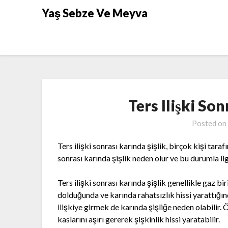
Skip
Yaş Sebze Ve Meyva
to
content
Ters Ilişki Son
Posted on
Ters ilişki sonrası karında şişlik, birçok kişi tar
sonrası karında şişlik neden olur ve bu durumla ilg
Ters ilişki sonrası karında şişlik genellikle gaz bi
dolduğunda ve karında rahatsızlık hissi yarattığın
ilişkiye girmek de karında şişliğe neden olabilir.
kaslarını aşırı gererek şişkinlik hissi yaratabilir.