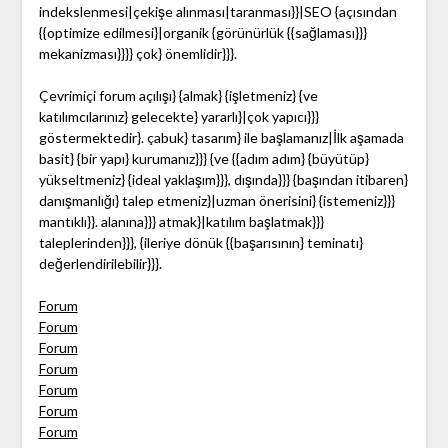
indekslenmesi|çekişe alınması|taranması}}|SEO {açısından
{{optimize edilmesi}|organik {görünürlük {{sağlaması}}}
mekanizması}}}} çok} önemlidir}}}.
Çevrimiçi forum açılışı} {almak} {işletmeniz} {ve
katılımcılarınız} gelecekte} yararlı}|çok yapıcı}}}
göstermektedir}. çabuk} tasarım} ile başlamanız|İlk aşamada
basit} {bir yapı} kurumanız}}} {ve {{adım adım} {büyütüp}
yükseltmeniz} {ideal yaklaşım}}}, dışında}}} {başından itibaren}
danışmanlığı} talep etmeniz}|uzman önerisini} {istemeniz}}}
mantıklı}}. alanına}}} atmak}|katılım başlatmak}}}
taleplerinden}}}, {ileriye dönük {{başarısının} teminatı}
değerlendirilebilir}}}.
Forum
Forum
Forum
Forum
Forum
Forum
Forum