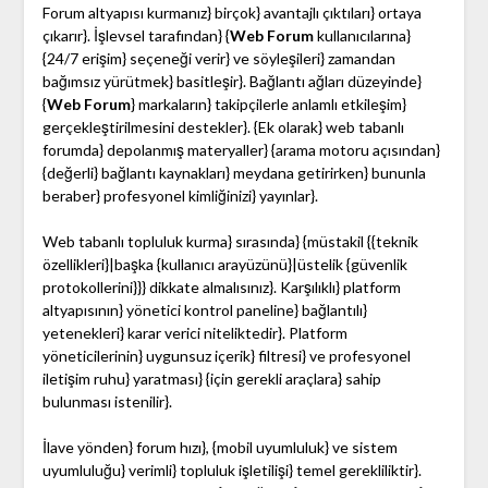
Forum altyapısı kurmanız} birçok} avantajlı çıktıları} ortaya
çıkarır}. İşlevsel tarafından} {
Web Forum
kullanıcılarına}
{24/7 erişim} seçeneği verir} ve söyleşileri} zamandan
bağımsız yürütmek} basitleşir}. Bağlantı ağları düzeyinde}
{
Web Forum
} markaların} takipçilerle anlamlı etkileşim}
gerçekleştirilmesini destekler}. {Ek olarak} web tabanlı
forumda} depolanmış materyaller} {arama motoru açısından}
{değerli} bağlantı kaynakları} meydana getirirken} bununla
beraber} profesyonel kimliğinizi} yayınlar}.
Web tabanlı topluluk kurma} sırasında} {müstakil {{teknik
özellikleri}|başka {kullanıcı arayüzünü}|üstelik {güvenlik
protokollerini}}} dikkate almalısınız}. Karşılıklı} platform
altyapısının} yönetici kontrol paneline} bağlantılı}
yetenekleri} karar verici niteliktedir}. Platform
yöneticilerinin} uygunsuz içerik} filtresi} ve profesyonel
iletişim ruhu} yaratması} {için gerekli araçlara} sahip
bulunması istenilir}.
İlave yönden} forum hızı}, {mobil uyumluluk} ve sistem
uyumluluğu} verimli} topluluk işletilişi} temel gerekliliktir}.