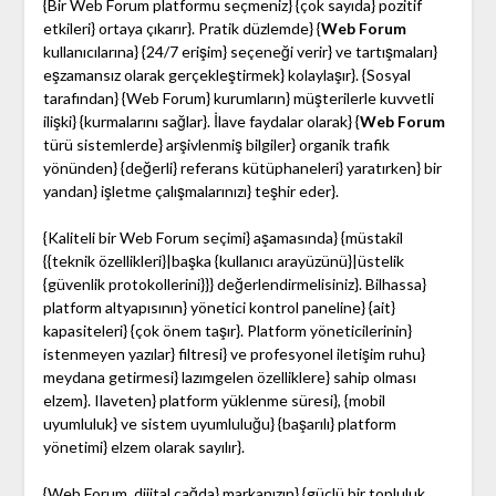
{Bir Web Forum platformu seçmeniz} {çok sayıda} pozitif
etkileri} ortaya çıkarır}. Pratik düzlemde} {
Web Forum
kullanıcılarına} {24/7 erişim} seçeneği verir} ve tartışmaları}
eşzamansız olarak gerçekleştirmek} kolaylaşır}. {Sosyal
tarafından} {Web Forum} kurumların} müşterilerle kuvvetli
ilişki} {kurmalarını sağlar}. İlave faydalar olarak} {
Web Forum
türü sistemlerde} arşivlenmiş bilgiler} organik trafik
yönünden} {değerli} referans kütüphaneleri} yaratırken} bir
yandan} işletme çalışmalarınızı} teşhir eder}.
{Kaliteli bir Web Forum seçimi} aşamasında} {müstakil
{{teknik özellikleri}|başka {kullanıcı arayüzünü}|üstelik
{güvenlik protokollerini}}} değerlendirmelisiniz}. Bilhassa}
platform altyapısının} yönetici kontrol paneline} {ait}
kapasiteleri} {çok önem taşır}. Platform yöneticilerinin}
istenmeyen yazılar} filtresi} ve profesyonel iletişim ruhu}
meydana getirmesi} lazımgelen özelliklere} sahip olması
elzem}. Ilaveten} platform yüklenme süresi}, {mobil
uyumluluk} ve sistem uyumluluğu} {başarılı} platform
yönetimi} elzem olarak sayılır}.
{Web Forum, dijital çağda} markanızın} {güçlü bir topluluk