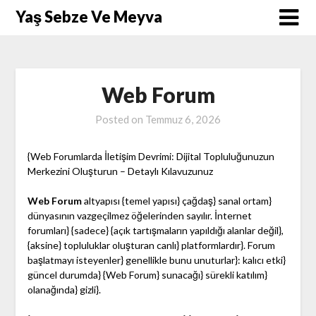
Skip
Yaş Sebze Ve Meyva
to
content
Web Forum
Posted on
Temmuz 6, 2026
{Web Forumlarda İletişim Devrimi: Dijital Topluluğunuzun
Merkezini Oluşturun – Detaylı Kılavuzunuz
Web Forum
altyapısı {temel yapısı} çağdaş} sanal ortam}
dünyasının vazgeçilmez öğelerinden sayılır. İnternet
forumları} {sadece} {açık tartışmaların yapıldığı alanlar değil},
{aksine} topluluklar oluşturan canlı} platformlardır}. Forum
başlatmayı isteyenler} genellikle bunu unuturlar}: kalıcı etki}
güncel durumda} {Web Forum} sunacağı} sürekli katılım}
olanağında} gizli}.