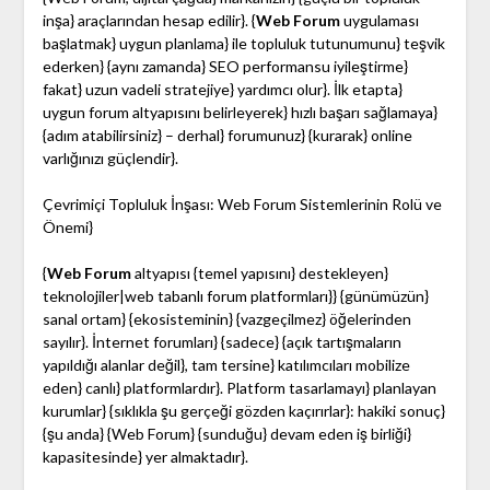
inşa} araçlarından hesap edilir}. {
Web Forum
uygulaması
başlatmak} uygun planlama} ile topluluk tutunumunu} teşvik
ederken} {aynı zamanda} SEO performansu iyileştirme}
fakat} uzun vadeli stratejiye} yardımcı olur}. İlk etapta}
uygun forum altyapısını belirleyerek} hızlı başarı sağlamaya}
{adım atabilirsiniz} – derhal} forumunuz} {kurarak} online
varlığınızı güçlendir}.
Çevrimiçi Topluluk İnşası: Web Forum Sistemlerinin Rolü ve
Önemi}
{
Web Forum
altyapısı {temel yapısını} destekleyen}
teknolojiler|web tabanlı forum platformları}} {günümüzün}
sanal ortam} {ekosisteminin} {vazgeçilmez} öğelerinden
sayılır}. İnternet forumları} {sadece} {açık tartışmaların
yapıldığı alanlar değil}, tam tersine} katılımcıları mobilize
eden} canlı} platformlardır}. Platform tasarlamayı} planlayan
kurumlar} {sıklıkla şu gerçeği gözden kaçırırlar}: hakiki sonuç}
{şu anda} {Web Forum} {sunduğu} devam eden iş birliği}
kapasitesinde} yer almaktadır}.