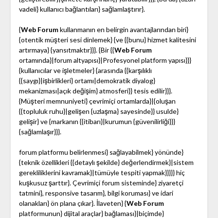
vadeli} kullanıcı bağlantıları} sağlamlaştırır}.
{
Web Forum
kullanmanın en belirgin avantajlarından biri}
{otentik müşteri sesi dinlemek} {ve {{bunu} hizmet kalitesini
artırmaya} {yansıtmaktır}}}. {Bir {{
Web Forum
ortamında}|forum altyapısı}|Profesyonel platform yapısı}}}
{kullanıcılar ve işletmeler} {arasında {{karşılıklı
{{saygı}|işbirlikleri} ortamı|demokratik diyalog}
mekanizması|açık değişim} atmosferi}} tesis edilir}}}.
{Müşteri memnuniyeti} çevrimiçi ortamlarda}|{oluşan
{{topluluk ruhu}|gelişen {uzlaşma} sayesinde}} usulde}
gelişir} ve {markanın {{itibarı}|kurumun {güvenilirliği}}}
{sağlamlaşır}}}.
forum platformu belirlenmesi} sağlayabilmek} yönünde}
{teknik özellikleri {{detaylı şekilde} değerlendirmek}|sistem
gerekliliklerini kavramak}|tümüyle tespiti yapmak}}}}} hiç
kuşkusuz şarttır}. Çevrimiçi forum sisteminde} ziyaretçi
tatmini}, responsive tasarım}, bilgi koruması} ve idari
olanakları} ön plana çıkar}. İlaveten} {
Web Forum
platformunun} dijital araçlar} bağlaması}|biçimde}