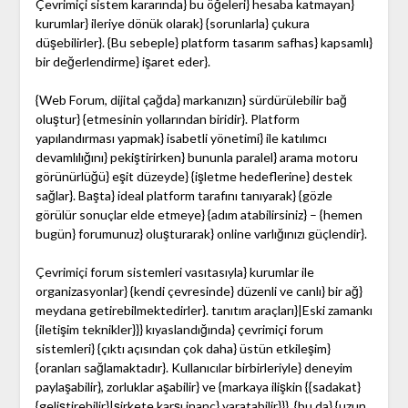
Çevrimiçi sistem kararında} bu öğeleri} hesaba katmayan}
kurumlar} ileriye dönük olarak} {sorunlarla} çukura
düşebilirler}. {Bu sebeple} platform tasarım safhas} kapsamlı}
bir değerlendirme} işaret eder}.
{Web Forum, dijital çağda} markanızın} sürdürülebilir bağ
oluştur} {etmesinin yollarından biridir}. Platform
yapılandırması yapmak} isabetli yönetimi} ile katılımcı
devamlılığını} pekiştirirken} bununla paralel} arama motoru
görünürlüğü} eşit düzeyde} {işletme hedeflerine} destek
sağlar}. Başta} ideal platform tarafını tanıyarak} {gözle
görülür sonuçlar elde etmeye} {adım atabilirsiniz} – {hemen
bugün} forumunuz} oluşturarak} online varlığınızı güçlendir}.
Çevrimiçi forum sistemleri vasıtasıyla} kurumlar ile
organizasyonlar} {kendi çevresinde} düzenli ve canlı} bir ağ}
meydana getirebilmektedirler}. tanıtım araçları}|Eski zamankı
{iletişim teknikler}}} kıyaslandığında} çevrimiçi forum
sistemleri} {çıktı açısından çok daha} üstün etkileşim}
{oranları sağlamaktadır}. Kullanıcılar birbirleriyle} deneyim
paylaşabilir}, zorluklar aşabilir} ve {markaya ilişkin {{sadakat}
{geliştirebilir}|şirkete karşı inanç} yaratabilir}}}, {bu da} {uzun