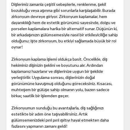
Dişlerimiz zamanla çeşitli sebeplerle, renklenme, şekil
bozukluğu veya aşınma gibi sorunlarla karşılaşabilir. Burada
zirkonyum devreye giriyor. Zirkonyum kaplamalar, hem
dayanıklılığı hem de estetik görünümü sayesinde, dolgu ve
porselen kaplamalara harika bir alternatif sunar. Düşünün ki,
bir arkadaşınızın gülümsemesiyle nasıl bir etkileyiciliğe sahip
olduğunu; işte zirkonyum, bu etkiyi sağlamada büyük bir rol
oynar!
Zirkonyum kaplama işlemi oldukça basit. Öncelikle, diş
hekiminiz dişinizin şeklini ve boyutunu alır. Ardından
kaplamanız hazırlanır ve dişlerinize uygun bir şekilde
yerleştirilir. Uygulama sonrası, dişlerinizin doğal
görünümüne kavuşmuş olduğunu göreceksiniz. Kısacası,
muhteşem bir gülüşe sahip olmanın yolu, bazen sadece
birkaç saatlik bir işlemden geçer.
Zirkonyumun sunduğu bu avantajlarla, diş sağlığınızı
estetikte bir adım öne taşıyabilirsiniz. Artık
gülümsemenizdeki pırıl pırıl ışıltıyı hayal etmekten daha
fazlasını yapmanın zamanı geldi!