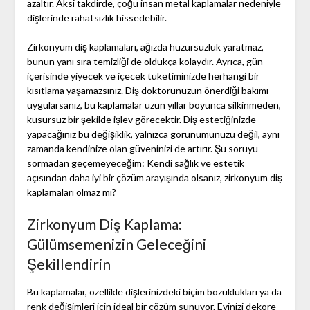
azaltır. Aksi takdirde, çoğu insan metal kaplamalar nedeniyle
dişlerinde rahatsızlık hissedebilir.
Zirkonyum diş kaplamaları, ağızda huzursuzluk yaratmaz,
bunun yanı sıra temizliği de oldukça kolaydır. Ayrıca, gün
içerisinde yiyecek ve içecek tüketiminizde herhangi bir
kısıtlama yaşamazsınız. Diş doktorunuzun önerdiği bakımı
uygularsanız, bu kaplamalar uzun yıllar boyunca silkinmeden,
kusursuz bir şekilde işlev görecektir. Diş estetiğinizde
yapacağınız bu değişiklik, yalnızca görünümünüzü değil, aynı
zamanda kendinize olan güveninizi de artırır. Şu soruyu
sormadan geçemeyeceğim: Kendi sağlık ve estetik
açısından daha iyi bir çözüm arayışında olsanız, zirkonyum diş
kaplamaları olmaz mı?
Zirkonyum Diş Kaplama:
Gülümsemenizin Geleceğini
Şekillendirin
Bu kaplamalar, özellikle dişlerinizdeki biçim bozuklukları ya da
renk değişimleri için ideal bir çözüm sunuyor. Evinizi dekore